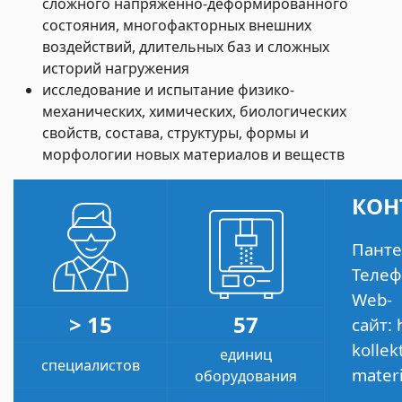
сложного напряжённо-деформированного
состояния, многофакторных внешних
воздействий, длительных баз и сложных
историй нагружения
исследование и испытание физико-
механических, химических, биологических
свойств, состава, структуры, формы и
морфологии новых материалов и веществ
КОН
Панте
Телеф
Web-
> 15
57
сайт:
kollek
единиц
специалистов
materi
оборудования