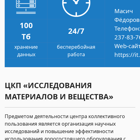
Масич 
Фёдоров
100
Телефон
24/7
Тб
237-83-7
Web-сайт
хранение
бесперебойная
https://i
данных
работа
ЦКП «ИССЛЕДОВАНИЯ
МАТЕРИАЛОВ И ВЕЩЕСТВА»
Предметом деятельности центра коллективного
пользования является организация научных
исследований и повышение эффективности
использования дорогостоящего оборудования с