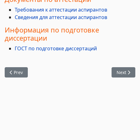
Требования к аттестации аспирантов
Сведения для аттестации аспирантов
Информация по подготовке
диссертации
ГОСТ по подготовке диссертаций
Previous article: Правила приема в аспирантуру
Next artic
Prev
Next