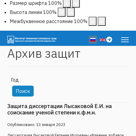
Размер шрифта
100
%
Высота линии
100
%
Межбуквенное расстояние
100
%
Выберите язык
Архив защит
Фильтры
Месяц
Год
Кол-во строк:
Поиск
Защита диссертации Лысаковой Е.И. на
соискание ученой степени к.ф.м.н.
Опубликовано: 13 января 2023
Диссертация Лысаковой Евгении Игоревны «Влияние добавок