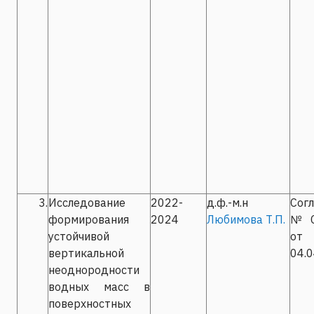
3.
Исследование
2022-
д.ф.-м.н
Сог
формирования
2024
Любимова Т.П.
№С-
устойчивой
от
вертикальной
04.
неоднородности
водных масс в
поверхностных