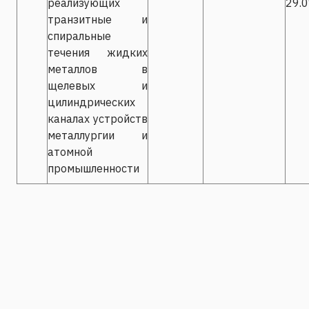
реализующих
29.
транзитные и
спиральные
течения жидких
металлов в
щелевых и
цилиндрических
каналах устройств
металлургии и
атомной
промышленности