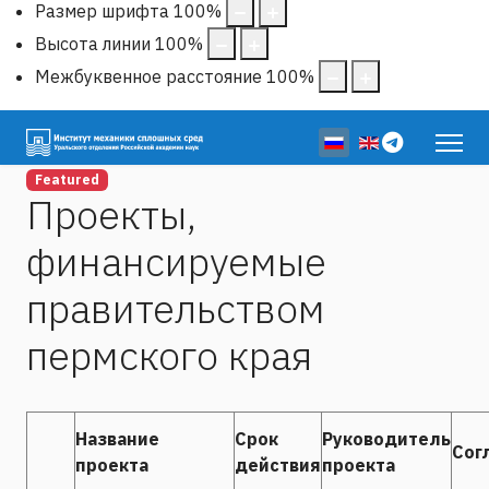
Размер шрифта
100
%
Высота линии
100
%
Межбуквенное расстояние
100
%
Выберите язык
Featured
Проекты,
финансируемые
правительством
пермского края
Название
Срок
Руководитель
Сог
проекта
действия
проекта