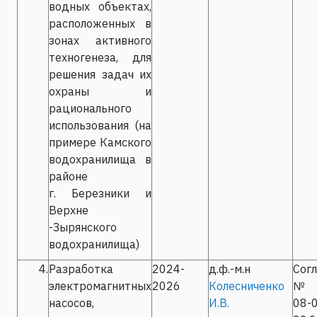
водных объектах,
расположенных в
зонах активного
техногенеза, для
решения задач их
охраны и
рационального
использования (на
примере Камского
водохранилища в
районе
г. Березники и
Верхне
-Зырянского
водохранилища)
4.
Разработка
2024-
д.ф.-м.н
Сог
электромагнитных
2026
Колесниченко
№ С
насосов,
И.В.
08-