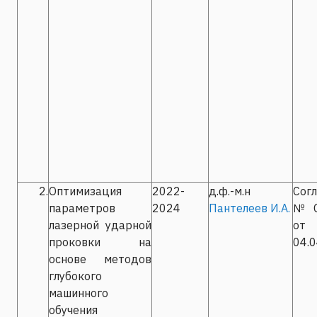
2.
Оптимизация
2022-
д.ф.-м.н
Сог
параметров
2024
Пантелеев И.А.
№С-
лазерной ударной
от
проковки на
04.
основе методов
глубокого
машинного
обучения