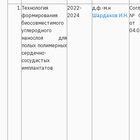
1.
Технология
2022-
д.ф.-м.н
Сог
формирования
2024
Шардаков И.Н.
№С-
биосовместимого
от
углеродного
04.0
нанослоя для
полых полимерных
сердечно-
сосудистых
имплантатов