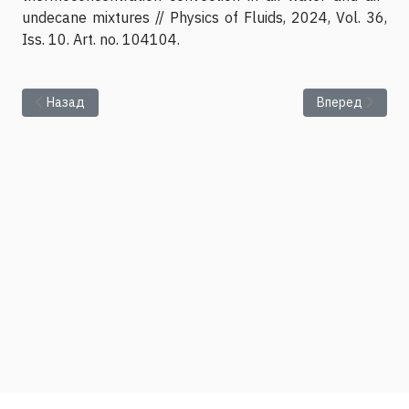
undecane mixtures // Physics of Fluids, 2024, Vol. 36,
Iss. 10. Art. no. 104104.
Предыдущий: Разработана экспериментальная методика из
Следующий: Ра
Назад
Вперед