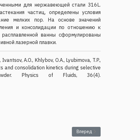
ученными для нержавеющей стали 316L.
стекания частиц, определены условия
ание мелких пор. На основе значений
вления и консолидации по отношению к
 расплавленной ванны сформулированы
ивной лазерной плавки.
, Ivantsov, A.O., Khlybov, O.A., Lyubimova, T.P.,
ts and consolidation kinetics during selective
er. Physics of Fluids, 36(4).
ой смеси
Следующий: Разработана экс
Вперед