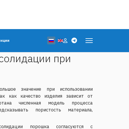
Выберите язык
енции
нсолидации при
ольшое значение при использовании
ак как качество изделия зависит от
отана ​​численная модель процесса
едсказывать пористость материала,
нсолидации порошка согласуются с