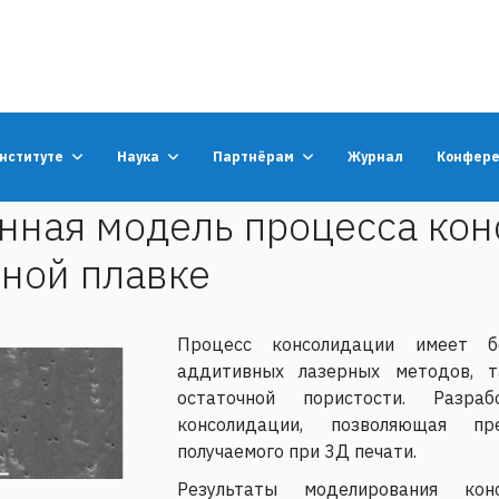
институте
Наука
Партнёрам
Журнал
Конфер
нная модель процесса ко
ной плавке
Процесс консолидации имеет б
аддитивных лазерных методов, т
остаточной пористости. Разраб
консолидации, позволяющая пр
получаемого при 3Д печати.
Результаты моделирования ко