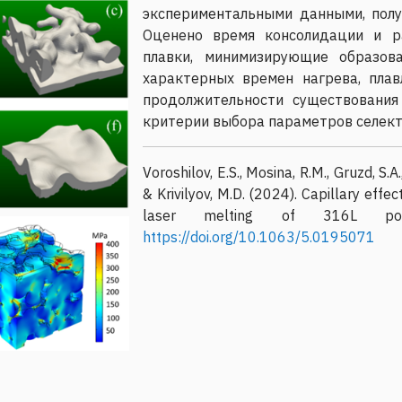
экспериментальными данными, пол
Оценено время консолидации и ра
плавки, минимизирующие образов
характерных времен нагрева, пла
продолжительности существования
критерии выбора параметров селект
Voroshilov, E.S., Mosina, R.M., Gruzd, S.A.
& Krivilyov, M.D. (2024). Capillary effec
laser melting of 316L powd
https://doi.org/10.1063/5.0195071
на возникновение и развитие конвекции в наклонном слое бинарн